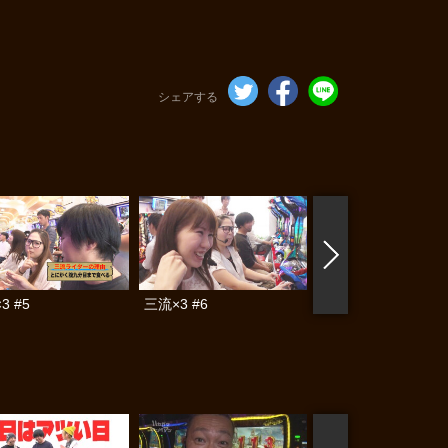
シェアする
3 #5
三流×3 #6
三流×3 #7