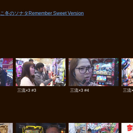
冬のソナタRemember Sweet Version
三流×3 #3
三流×3 #4
三流×