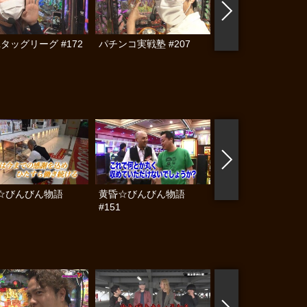
Lタッグリーグ #172
パチンコ実戦塾 #207
パチンコ実戦塾 #18
☆びんびん物語
黄昏☆びんびん物語
三流×3 #66
#151