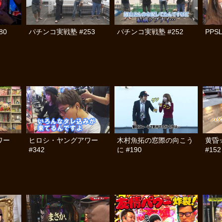
80
パチンコ実戦塾 #253
パチンコ実戦塾 #252
PPS
ワー
ヒロシ・ヤングアワー
木村魚拓の窓際の向こう
黄昏
#342
に #190
#152