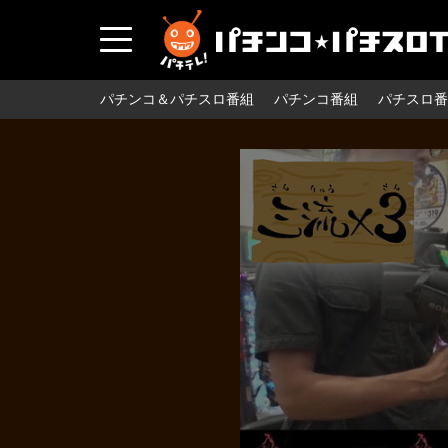
パチンコ＆パチスロ番組
パチンコ番組
パチスロ番