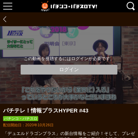
この動画を視聴するにはログインが必要です。
ログイン
パチテレ！情報プラスHYPER #43
パチンコ・パチスロ
配信開始日：2020年10月26日
「デュエルドラゴンプラス」の新台情報をご紹介！そして、プレゼ