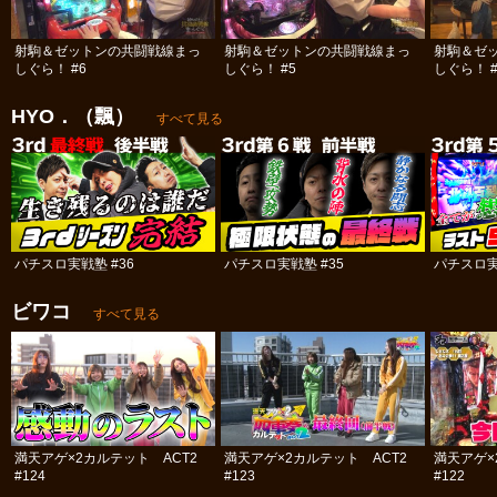
射駒＆ゼットンの共闘戦線まっ
射駒＆ゼットンの共闘戦線まっ
射駒＆ゼ
しぐら！ #6
しぐら！ #5
しぐら！ #
HYO．（飄）
すべて見る
パチスロ実戦塾 #36
パチスロ実戦塾 #35
パチスロ実
ビワコ
すべて見る
満天アゲ×2カルテット ACT2
満天アゲ×2カルテット ACT2
満天アゲ×
#124
#123
#122