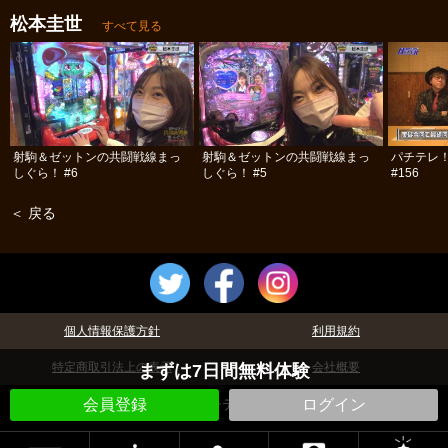
松本圭世
すべて見る
射駒＆ゼットンの共闘戦線まっ
射駒＆ゼットンの共闘戦線まっ
パチテレ！
しぐら！ #6
しぐら！ #5
#156
＜ 戻る
個人情報保護方針
利用規約
特定商取引法上の表示
会社概要
まずは7日間無料体験
©パチテレ！
会員登録
ログイン