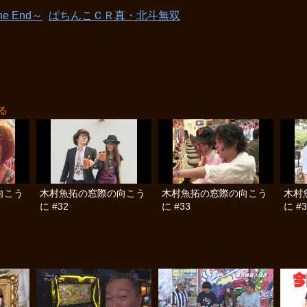
e End～
ぱちんこＣＲ真・北斗無双
る
向こう
木村魚拓の窓際の向こう
木村魚拓の窓際の向こう
木村
に #32
に #33
に #3