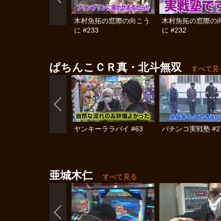
木村魚拓の窓際の向こう
木村魚拓の窓際の
に #233
に #232
ぱちんこＣＲ真・北斗無双
すべて見
ヤンキーララバイ #63
パチンコ実戦塾 #2
亜城木仁
すべて見る