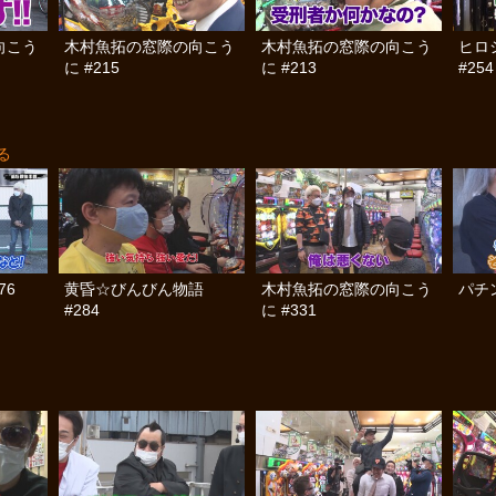
向こう
木村魚拓の窓際の向こう
木村魚拓の窓際の向こう
ヒロ
に #215
に #213
#254
る
76
黄昏☆びんびん物語
木村魚拓の窓際の向こう
パチン
#284
に #331