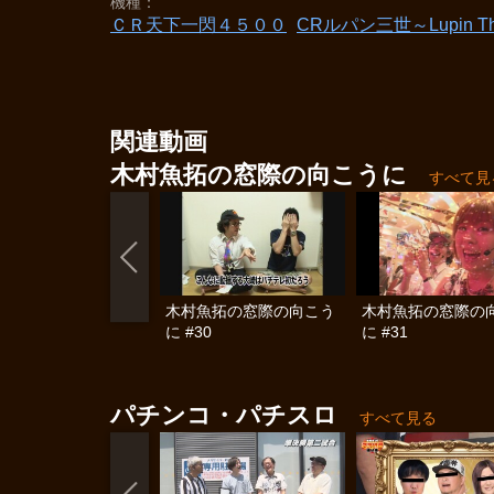
機種
ＣＲ天下一閃４５００
CRルパン三世～Lupin Th
関連動画
木村魚拓の窓際の向こうに
すべて見
木村魚拓の窓際の向こう
木村魚拓の窓際の
に #30
に #31
パチンコ・パチスロ
すべて見る