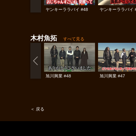
ヤンキーララバイ #48
ヤンキーララバイ #
木村魚拓
すべて見る
旭川興業 #48
旭川興業 #47
＜ 戻る