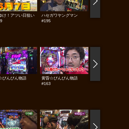
ゆけ！アツい日狙い
ハセガワヤングマン
帰ってきた なんと
9
#195
らんぷり #91
☆びんびん物語
黄昏☆びんびん物語
黄昏☆びんびん物語
#163
#162