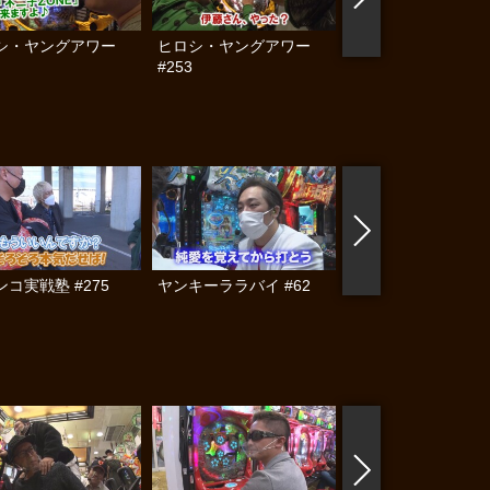
シ・ヤングアワー
ヒロシ・ヤングアワー
南まりかの唐突ドロ
#253
キック #128
コ実戦塾 #275
ヤンキーララバイ #62
黄昏☆びんびん物語
#283