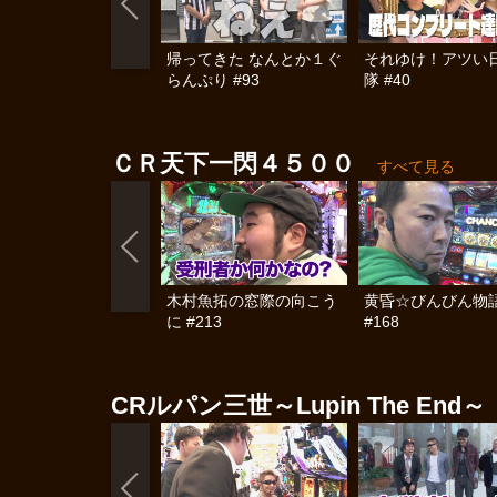
帰ってきた なんとか１ぐ
それゆけ！アツい
らんぷり #93
隊 #40
ＣＲ天下一閃４５００
すべて見る
木村魚拓の窓際の向こう
黄昏☆びんびん物
に #213
#168
CRルパン三世～Lupin The End～