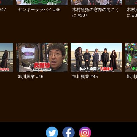
47
ヤンキーララバイ #46
木村魚拓の窓際の向こう
木村
に #307
に #3
旭川興業 #46
旭川興業 #45
旭川興