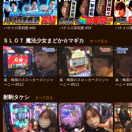
パチスロ実戦塾 #60
パチスロ実戦塾 #59
パチスロ実
ＳＬＯＴ 魔法少女まどか☆マギカ
すべて見る
嵐・梅屋のスロッターズ☆ジャ
嵐・梅屋のスロッターズ☆ジャ
嵐・梅屋
ーニー #512
ーニー #511
ーニー #4
射駒タケシ
すべて見る