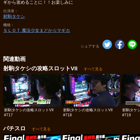
ギから攻めることに！！お楽しみに
出演者
射駒タケシ
機種
ＳＬＯＴ 魔法少女まどか☆マギカ
シェアする
関連動画
射駒タケシの攻略スロットVII
すべて見る
射駒タケシの攻略スロットVII
射駒タケシの攻略スロットVII
射駒タケシ
#717
#718
#719
パチスロ
すべて見る