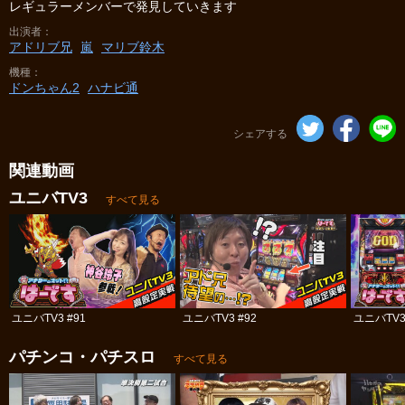
レギュラーメンバーで発見していきます
出演者
アドリブ兄
嵐
マリブ鈴木
機種
ドンちゃん2
ハナビ通
シェアする
関連動画
ユニバTV3
すべて見る
ユニバTV3 #91
ユニバTV3 #92
ユニバTV3
パチンコ・パチスロ
すべて見る