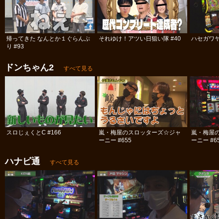
帰ってきた なんとか１ぐらんぷ
それゆけ！アツい日狙い隊 #40
ハセガワヤ
り #93
ドンちゃん2
すべて見る
スロじぇくとC #166
嵐・梅屋のスロッターズ☆ジャ
嵐・梅屋
ーニー #655
ーニー #6
ハナビ通
すべて見る