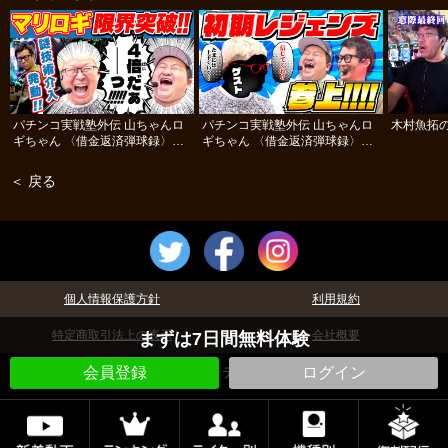
パチンコ実戦塾外伝 山ちゃんロ
パチンコ実戦塾外伝 山ちゃんロ
木村魚拓の
ギちゃん 〈借金返済弾球録〉
ギちゃん 〈借金返済弾球録〉
#84
#83
＜ 戻る
個人情報保護方針
利用規約
特定商取引法上の表示
会社概要
まずは7日間無料体験
©パチテレ！
会員登録
ログイン