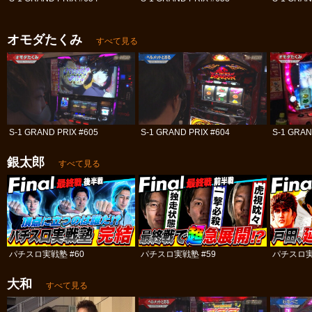
オモダたくみ
すべて見る
S-1 GRAND PRIX #605
S-1 GRAND PRIX #604
S-1 GRAN
銀太郎
すべて見る
パチスロ実戦塾 #60
パチスロ実戦塾 #59
パチスロ実
大和
すべて見る