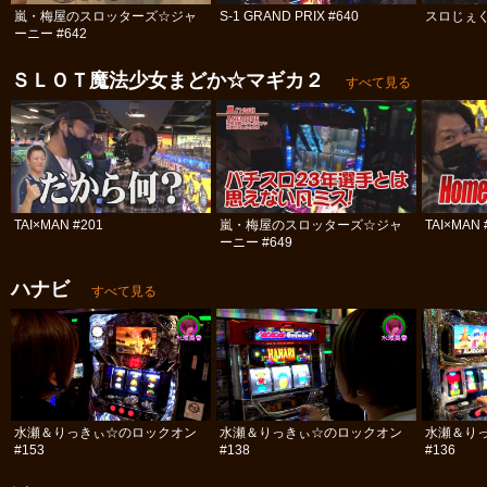
嵐・梅屋のスロッターズ☆ジャ
S-1 GRAND PRIX #640
スロじぇくと
ーニー #642
ＳＬＯＴ魔法少女まどか☆マギカ２
すべて見る
TAI×MAN #201
嵐・梅屋のスロッターズ☆ジャ
TAI×MAN 
ーニー #649
ハナビ
すべて見る
水瀬＆りっきぃ☆のロックオン
水瀬＆りっきぃ☆のロックオン
水瀬＆り
#153
#138
#136