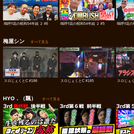
嗚呼!!花の昭和54年組 ２ #6
嗚呼!!花の昭和54年組 ２ #5
嗚呼!!花の
梅屋シン
すべて見る
スロじぇくとC #186
スロじぇくとC #185
スロじぇくと
HYO．（飄）
すべて見る