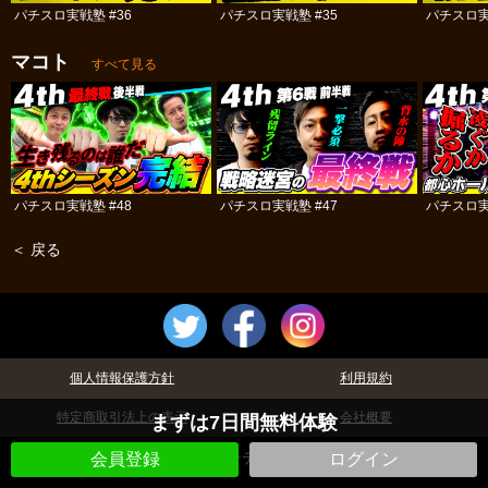
パチスロ実戦塾 #36
パチスロ実戦塾 #35
パチスロ実
マコト
すべて見る
パチスロ実戦塾 #48
パチスロ実戦塾 #47
パチスロ実
＜ 戻る
個人情報保護方針
利用規約
特定商取引法上の表示
会社概要
まずは7日間無料体験
©パチテレ！
会員登録
ログイン