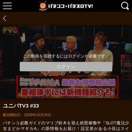
この動画を視聴するにはログインが必要です。
ログイン
ユニバTV3 #33
配信開始日：2020年10月26日
パチンコ必勝ガイドのマリブ鈴木を迎え絶賛稼働中『SLOT魔法少
女まどかマギカA』の新情報をお届け！設定差がある小役はスイ