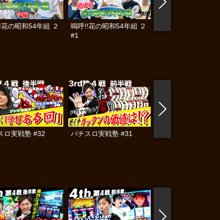
!花の昭和54年組 ２
嗚呼!!花の昭和54年組 ２
懲役777年 #30
#1
スロ実戦塾 #32
パチスロ実戦塾 #31
パチスロ実戦塾 #30