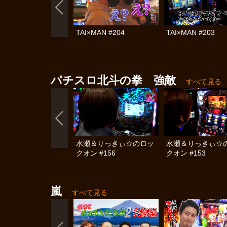
TAI×MAN #204
TAI×MAN #203
パチスロ北斗の拳 強敵
すべて見る
水瀬＆りっきぃ☆のロッ
水瀬＆りっきぃ☆
クオン #156
クオン #153
嵐
すべて見る