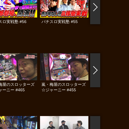
スロ実戦塾 #56
パチスロ実戦塾 #55
第1回 レトスロ王
#4
梅屋のスロッターズ
嵐・梅屋のスロッターズ
嵐・梅屋のスロッタ
ーニー #465
☆ジャーニー #455
☆ジャーニー #454