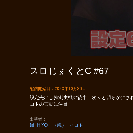
スロじぇくとC #67
配信開始日：2020年10月26日
設定先出し推測実戦の後半。次々と明らかにさ
コトの言動に注目！
出演者
嵐
HYO．（飄）
マコト