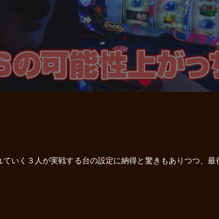
れていく３人が実戦する台の設定に納得と驚きもありつつ、最