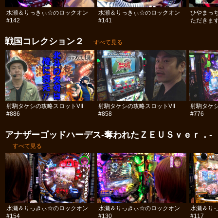
水瀬＆りっきぃ☆のロックオン
水瀬＆りっきぃ☆のロックオン
ひやまっ
#142
#141
ただきます 
戦国コレクション２
すべて見る
射駒タケシの攻略スロットVII
射駒タケシの攻略スロットVII
射駒タケシ
#886
#858
#776
アナザーゴッドハーデス-奪われたＺＥＵＳｖｅｒ．-
すべて見る
水瀬＆りっきぃ☆のロックオン
水瀬＆りっきぃ☆のロックオン
水瀬＆り
#154
#130
#117