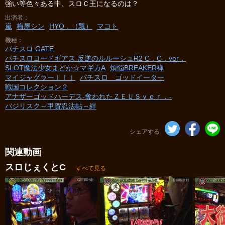
強い等色々ある中、スロＣ王になるのは？
出演者
嵐
梅屋シン
HYO．（飄）
マコト
機種
パチスロ GATE
パチスロコードギアス 反逆のルルーシュR2 C．C．ver．
SLOT魔法少女まどか☆マギカA
煩悩BREAKER禅
マイジャグラーＩＩＩ
パチスロ ゴッドイーター
戦国コレクション２
アナザーゴッドハーデス-奪われたＺＥＵＳｖｅｒ．-
バジリスク～甲賀忍法帖～絆
シェアする
関連動画
スロじぇくとC
すべて見る