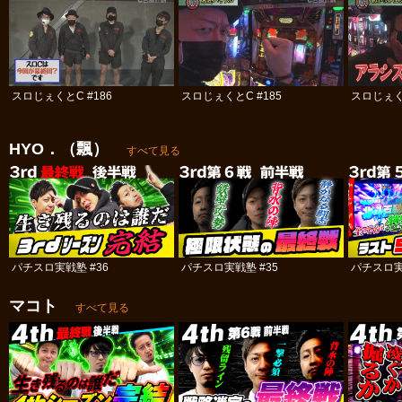
スロじぇくとC #186
スロじぇくとC #185
スロじぇくと
HYO．（飄）
すべて見る
パチスロ実戦塾 #36
パチスロ実戦塾 #35
パチスロ実
マコト
すべて見る