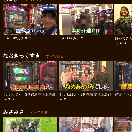
GACHI×ガチ #12
GACHI×ガチ #11
帰ってき
り #83
なおきっくす★
すべて見る
じぇねばと～3世代激突頂上決戦
じぇねばと～3世代激突頂上決戦
確定音ハ
～ #12
～ #11
みさみさ
すべて見る