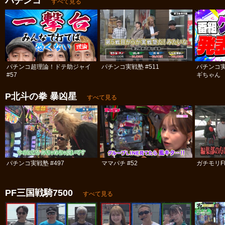
パチンコ
すべて見る
パチンコ超理論！ドテ助ジャイ
パチンコ実戦塾 #511
パチンコ
#57
ギちゃん 
#113
P北斗の拳 暴凶星
すべて見る
パチンコ実戦塾 #497
ママパチ #52
ガチモリFIV
PF三国戦騎7500
すべて見る