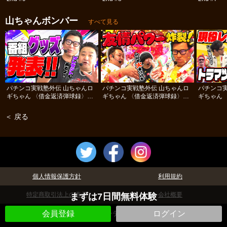
山ちゃんボンバー
すべて見る
パチンコ実戦塾外伝 山ちゃんロ
パチンコ実戦塾外伝 山ちゃんロ
パチンコ
ギちゃん 〈借金返済弾球録〉
ギちゃん 〈借金返済弾球録〉
ギちゃん 
#113
#112
#111
＜ 戻る
個人情報保護方針
利用規約
特定商取引法上の表示
会社概要
まずは7日間無料体験
©パチテレ！
会員登録
ログイン