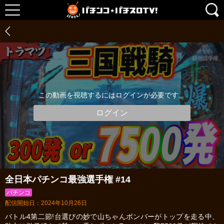
この動画を視聴するにはログインが必要です。
ログイン
全日本パチンコ最強選手権 #14
パチンコ
配信開始日：2024年10月26日
バトル4第二節!台選びの妙で山ちゃんボンバーがトップを走る中、