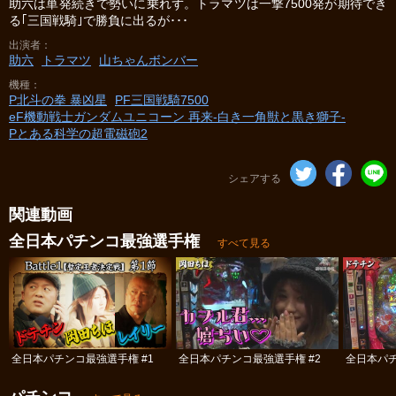
助六は単発続きで勢いに乗れず。トラマツは一撃7500発が期待でき
る｢三国戦騎｣で勝負に出るが･･･
出演者
助六
トラマツ
山ちゃんボンバー
機種
P北斗の拳 暴凶星
PF三国戦騎7500
eF機動戦士ガンダムユニコーン 再来‐白き一角獣と黒き獅子‐
Pとある科学の超電磁砲2
シェアする
関連動画
全日本パチンコ最強選手権
すべて見る
全日本パチンコ最強選手権 #1
全日本パチンコ最強選手権 #2
全日本パチ