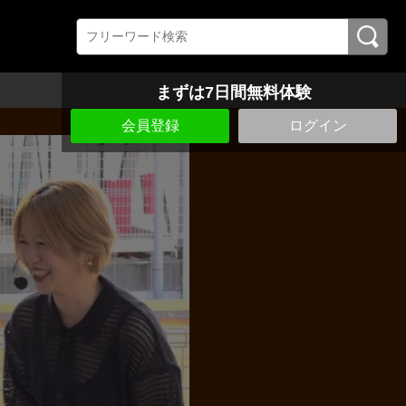
まずは7日間無料体験
会員登録
ログイン