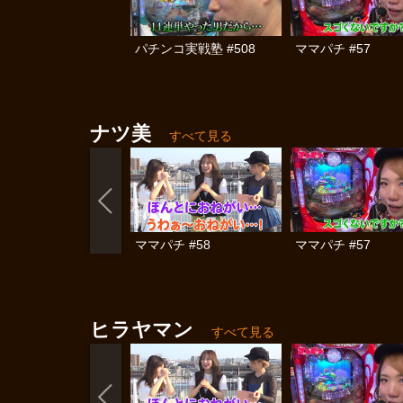
パチンコ実戦塾 #508
ママパチ #57
ナツ美
すべて見る
ママパチ #58
ママパチ #57
ヒラヤマン
すべて見る