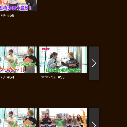
チ #56
チ #54
ママパチ #53
ママパチ #52