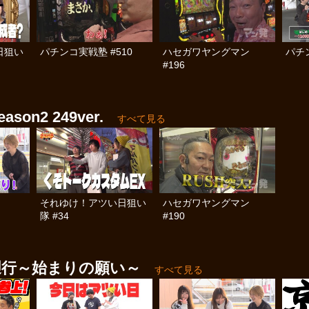
日狙い
パチンコ実戦塾 #510
ハセガワヤングマン
パチン
#196
n2 249ver.
すべて見る
それゆけ！アツい日狙い
ハセガワヤングマン
隊 #34
#190
遡行～始まりの願い～
すべて見る