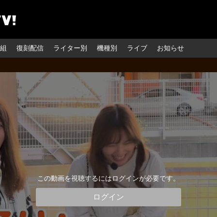
組
復刻配信
ライター別
機種別
ライブ
お知らせ
この動画を視聴するにはログインが必要です。
ログイン