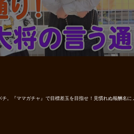
パチ。『ママガチャ』で目標差玉を目指せ！見慣れぬ報酬名に