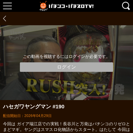
この動画を視聴するにはログインが必要です。
ログイン
ハセガワヤングマン #190
配信開始日：2026年04月29日
今回は ガイア瑞江店での実戦！長谷川と万発はパチンコのリゼロと
まどマギ。ヤングはスマスロ化物語からスタート。はたして 今回は