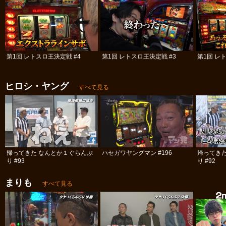
第1回 レトスロ王決定戦 #4
第1回 レトスロ王決定戦 #3
第1回 レ
ヒロシ・ヤング
すべて見る
帰ってきた なんとか１ぐらんぷ
ハセガワヤングマン #196
帰ってき
り #93
り #92
まりも
すべて見る