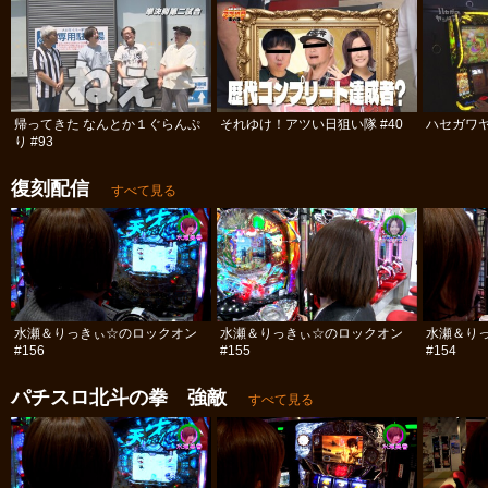
帰ってきた なんとか１ぐらんぷ
それゆけ！アツい日狙い隊 #40
ハセガワヤ
り #93
復刻配信
すべて見る
水瀬＆りっきぃ☆のロックオン
水瀬＆りっきぃ☆のロックオン
水瀬＆り
#156
#155
#154
パチスロ北斗の拳 強敵
すべて見る