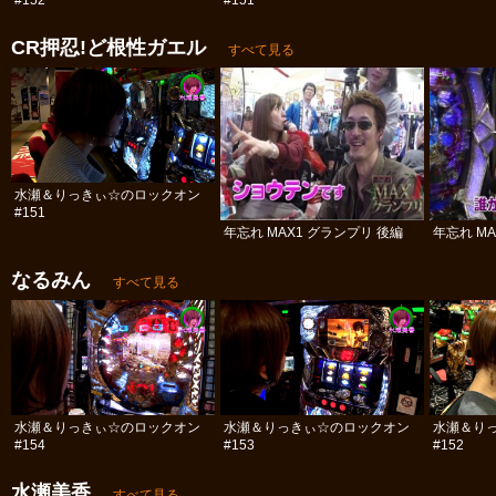
#152
#151
CR押忍!ど根性ガエル
すべて見る
水瀬＆りっきぃ☆のロックオン
#151
年忘れ MAX1 グランプリ 後編
年忘れ M
なるみん
すべて見る
水瀬＆りっきぃ☆のロックオン
水瀬＆りっきぃ☆のロックオン
水瀬＆り
#154
#153
#152
水瀬美香
すべて見る