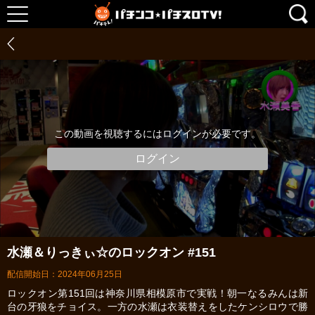
この動画を視聴するにはログインが必要です。
ログイン
水瀬＆りっきぃ☆のロックオン #151
配信開始日：2024年06月25日
ロックオン第151回は神奈川県相模原市で実戦！朝一なるみんは新
台の牙狼をチョイス。一方の水瀬は衣装替えをしたケンシロウで勝