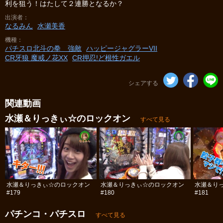
利を狙う！はたして２連勝となるか？
出演者
なるみん
水瀬美香
機種
パチスロ北斗の拳 強敵
ハッピージャグラーVII
CR牙狼 魔戒ノ花XX
CR押忍!ど根性ガエル
シェアする
関連動画
水瀬＆りっきぃ☆のロックオン
すべて見る
水瀬＆りっきぃ☆のロックオン
水瀬＆りっきぃ☆のロックオン
水瀬＆り
#179
#180
#181
パチンコ・パチスロ
すべて見る