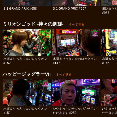
S-1 GRAND PRIX #658
S-1 GRAND PRIX #657
射駒タケシ
#957
ミリオンゴッド -神々の凱旋-
すべて見る
水瀬＆りっきぃ☆のロックオン
水瀬＆りっきぃ☆のロックオン
水瀬＆り
#152
#147
#146
ハッピージャグラーVII
すべて見る
水瀬＆りっきぃ☆のロックオン
ひやまっちの全ツッパさせてい
ひやまっ
#151
ただきます #250
ただきます 