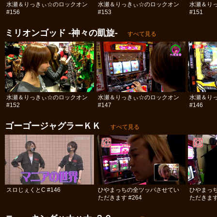
水瀬＆りっきぃ☆のロックオン
水瀬＆りっきぃ☆のロックオン
水瀬＆り
#156
#153
#151
ミリオンゴッド -神々の凱旋-
すべて見る
水瀬＆りっきぃ☆のロックオン
水瀬＆りっきぃ☆のロックオン
水瀬＆り
#152
#147
#146
ゴーゴージャグラーＫＫ
すべて見る
スロじぇくとC #146
ひやまっちの全ツッパさせてい
ひやまっ
ただきます #264
ただきます 