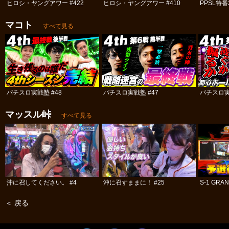
ヒロシ・ヤングアワー #422
ヒロシ・ヤングアワー #410
PPSL特番
マコト
すべて見る
パチスロ実戦塾 #48
パチスロ実戦塾 #47
パチスロ実
マッスル峠
すべて見る
沖に召してください。 #4
沖に召すままに！ #25
S-1 GRAN
＜ 戻る