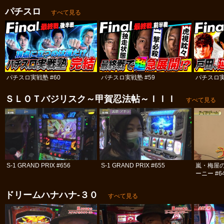
パチスロ
すべて見る
パチスロ実戦塾 #60
パチスロ実戦塾 #59
パチスロ実
ＳＬＯＴバジリスク～甲賀忍法帖～ＩＩＩ
すべて見る
S-1 GRAND PRIX #656
S-1 GRAND PRIX #655
嵐・梅屋
ーニー #6
ドリームハナハナ‐３０
すべて見る