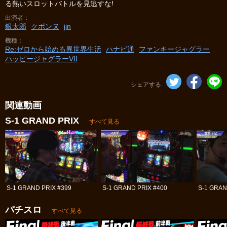
る熱いスロットバトルを見逃すな!
出演者
銀太郎
クボンヌ
jin
機種
Re:ゼロから始める異世界生活
ハナビ通
ファンキージャグラー
ハッピージャグラーVII
シェアする
関連動画
S-1 GRAND PRIX
すべて見る
S-1 GRAND PRIX #399
S-1 GRAND PRIX #400
S-1 GRAN
パチスロ
すべて見る