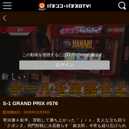
この動画を視聴するにはログインが必要です。
ログイン
S-1 GRAND PRIX #576
配信開始日：2020年10月26日
準決勝Ａ前半。苦戦して勝ち上がった「ｊｉｎ」玄人な立ち回り
「クボンヌ」同門対戦に火花散らす「銀太郎」今宵も繰り広げられ