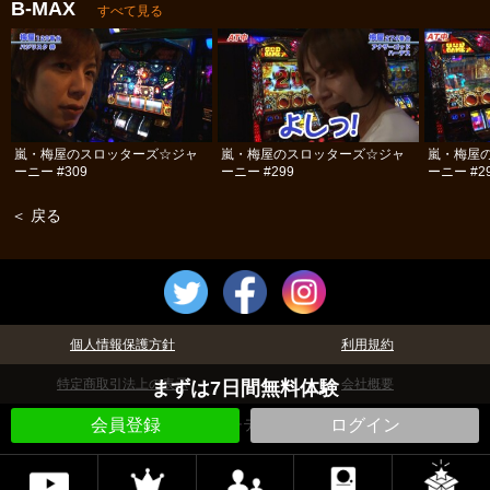
B‐MAX
すべて見る
嵐・梅屋のスロッターズ☆ジャ
嵐・梅屋のスロッターズ☆ジャ
嵐・梅屋
ーニー #309
ーニー #299
ーニー #2
＜ 戻る
個人情報保護方針
利用規約
特定商取引法上の表示
会社概要
まずは7日間無料体験
©パチテレ！
会員登録
ログイン