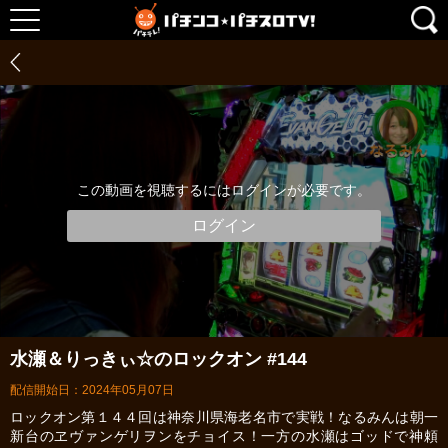
この動画を視聴するにはログインが必要です。
ログイン
水瀬＆りっきぃ☆のロックオン #144
配信開始日：2024年05月07日
ロックオン第１４４回は神奈川県海老名市で実戦！なるみんは朝一
新台のヱヴァンゲリヲンをチョイス！一方の水瀬はゴッドで神頼