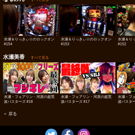
水瀬＆りっきぃ☆のロックオン
水瀬＆りっきぃ☆のロックオン
水瀬＆り
#154
#153
#152
水瀬美香
すべて見る
水瀬・フェアリン・河原の超荒
水瀬・フェアリン・河原の超荒
水瀬・フ
波バスターズ #18
波バスターズ #17
波バスター
＜ 戻る