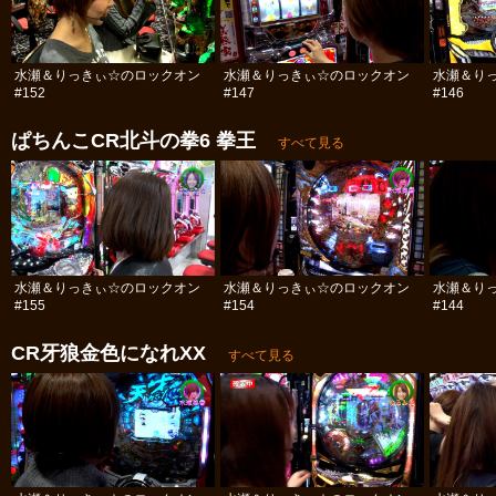
水瀬＆りっきぃ☆のロックオン
水瀬＆りっきぃ☆のロックオン
水瀬＆り
#152
#147
#146
ぱちんこCR北斗の拳6 拳王
すべて見る
水瀬＆りっきぃ☆のロックオン
水瀬＆りっきぃ☆のロックオン
水瀬＆り
#155
#154
#144
CR牙狼金色になれXX
すべて見る