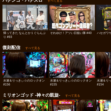
パチンコ・パチスロ
すべて見る
帰ってきた なんとか１ぐらんぷ
それゆけ！アツい日狙い隊 #40
ハセガワヤ
り #93
復刻配信
すべて見る
水瀬＆りっきぃ☆のロックオン
水瀬＆りっきぃ☆のロックオン
水瀬＆り
#156
#155
#154
ミリオンゴッド -神々の凱旋-
すべて見る