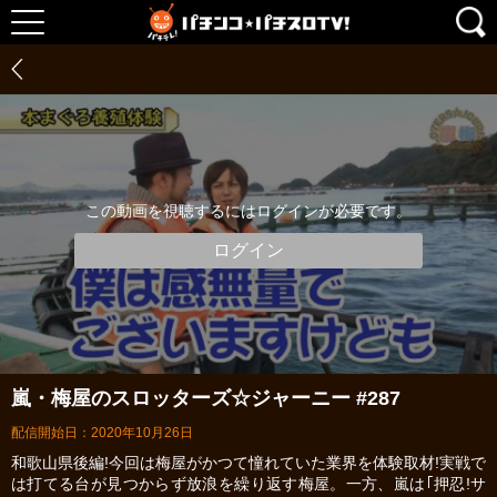
この動画を視聴するにはログインが必要です。
ログイン
嵐・梅屋のスロッターズ☆ジャーニー #287
配信開始日：2020年10月26日
和歌山県後編!今回は梅屋がかつて憧れていた業界を体験取材!実戦で
は打てる台が見つからず放浪を繰り返す梅屋。一方、嵐は｢押忍!サ