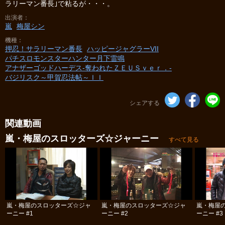
ラリーマン番長｣で粘るが・・・。
出演者
嵐
梅屋シン
機種
押忍！サラリーマン番長
ハッピージャグラーVII
パチスロモンスターハンター月下雷鳴
アナザーゴッドハーデス-奪われたＺＥＵＳｖｅｒ．-
バジリスク～甲賀忍法帖～ＩＩ
シェアする
関連動画
嵐・梅屋のスロッターズ☆ジャーニー
すべて見る
嵐・梅屋のスロッターズ☆ジャ
嵐・梅屋のスロッターズ☆ジャ
嵐・梅屋
ーニー #1
ーニー #2
ーニー #3