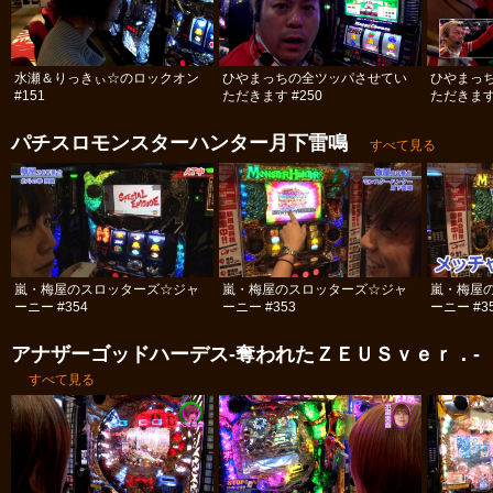
水瀬＆りっきぃ☆のロックオン
ひやまっちの全ツッパさせてい
ひやまっ
#151
ただきます #250
ただきます 
パチスロモンスターハンター月下雷鳴
すべて見る
嵐・梅屋のスロッターズ☆ジャ
嵐・梅屋のスロッターズ☆ジャ
嵐・梅屋
ーニー #354
ーニー #353
ーニー #3
アナザーゴッドハーデス-奪われたＺＥＵＳｖｅｒ．-
すべて見る