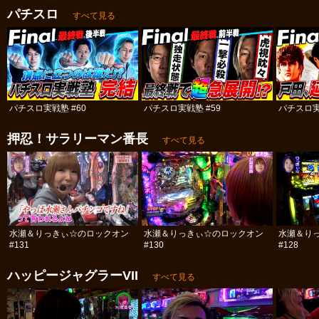
パチスロ
すべて見る
パチスロ実戦塾 #60
パチスロ実戦塾 #59
パチスロ実
押忍！サラリーマン番長
すべて見る
水瀬＆りっきぃ☆のロックオン
水瀬＆りっきぃ☆のロックオン
水瀬＆り
#131
#130
#128
ハッピージャグラーVII
すべて見る