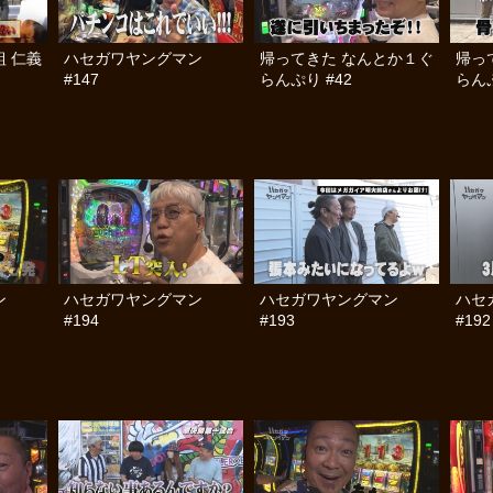
組 仁義
ハセガワヤングマン
帰ってきた なんとか１ぐ
帰っ
#147
らんぷり #42
らんぷ
ン
ハセガワヤングマン
ハセガワヤングマン
ハセ
#194
#193
#192