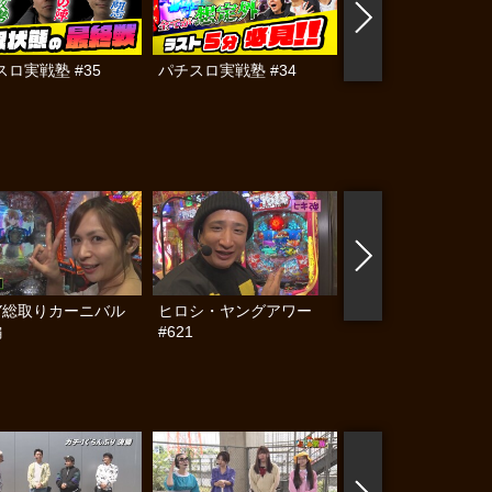
スロ実戦塾 #35
パチスロ実戦塾 #34
パチスロ実戦塾 #33
XY総取りカーニバル
ヒロシ・ヤングアワー
ヒロシ・ヤングアワ
編
#621
#620