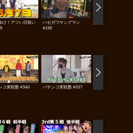
ゆけ！アツい日狙い
ハセガワヤングマン
帰ってきた なんと
9
#195
らんぷり #91
コ実戦塾 #340
パチンコ実戦塾 #337
パチンコ実戦塾 #31