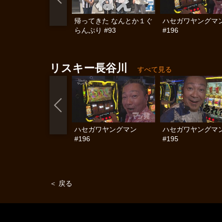
帰ってきた なんとか１ぐ
ハセガワヤングマ
らんぷり #93
#196
リスキー長谷川
すべて見る
ハセガワヤングマン
ハセガワヤングマ
#196
#195
＜ 戻る