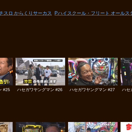
チスロ からくりサーカス
Pハイスクール・フリート オールス
#25
ハセガワヤングマン #26
ハセガワヤングマン #27
ハセ