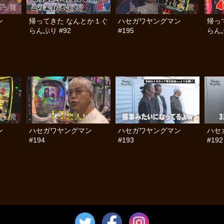
ン
帰ってきた なんとか１ぐ
ハセガワヤングマン
帰っ
らんぷり #92
#195
らんぷ
ン
ハセガワヤングマン
ハセガワヤングマン
ハセ
#194
#193
#192