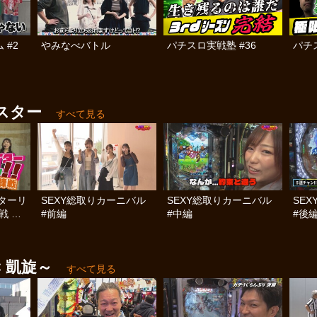
 #2
やみなべバトル
パチスロ実戦塾 #36
パチ
スター
すべて見る
ターリ
SEXY総取りカーニバル
SEXY総取りカーニバル
SE
戦 前
#前編
#中編
#後
 凱旋～
すべて見る