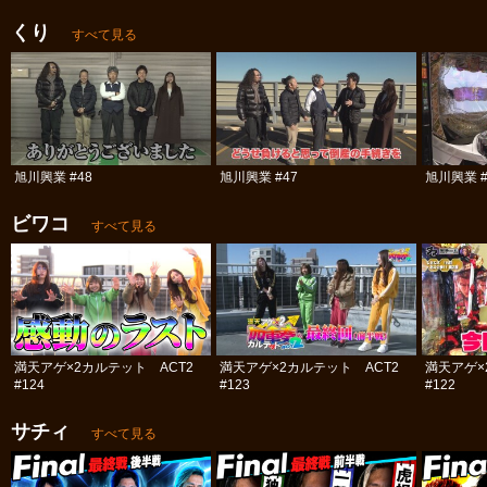
くり
すべて見る
旭川興業 #48
旭川興業 #47
旭川興業 #
ビワコ
すべて見る
満天アゲ×2カルテット ACT2
満天アゲ×2カルテット ACT2
満天アゲ×
#124
#123
#122
サチィ
すべて見る