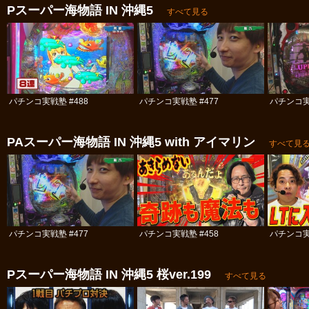
Pスーパー海物語 IN 沖縄5
すべて見る
パチンコ実戦塾 #488
パチンコ実戦塾 #477
パチンコ実
PAスーパー海物語 IN 沖縄5 with アイマリン
すべて見
パチンコ実戦塾 #477
パチンコ実戦塾 #458
パチンコ実
Pスーパー海物語 IN 沖縄5 桜ver.199
すべて見る