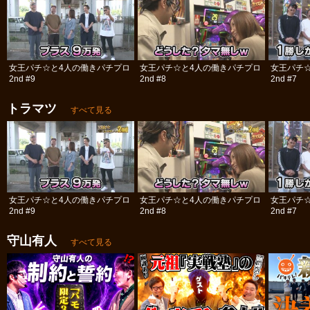
女王パチ☆と4人の働きパチプロ
女王パチ☆と4人の働きパチプロ
女王パチ
2nd #9
2nd #8
2nd #7
トラマツ
すべて見る
女王パチ☆と4人の働きパチプロ
女王パチ☆と4人の働きパチプロ
女王パチ
2nd #9
2nd #8
2nd #7
守山有人
すべて見る