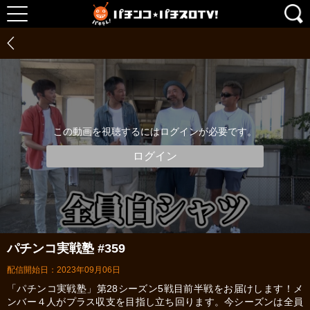
この動画を視聴するにはログインが必要です。
ログイン
パチンコ実戦塾 #359
配信開始日：2023年09月06日
「パチンコ実戦塾」第28シーズン5戦目前半戦をお届けします！メ
ンバー４人がプラス収支を目指し立ち回ります。今シーズンは全員