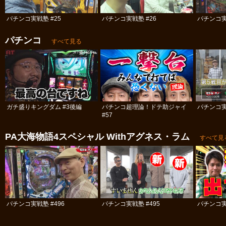
パチンコ実戦塾 #25
パチンコ実戦塾 #26
パチンコ実
パチンコ
すべて見る
ガチ盛りキングダム #3後編
パチンコ超理論！ドテ助ジャイ
パチンコ実
#57
PA大海物語4スペシャル Withアグネス・ラム
すべて見
パチンコ実戦塾 #496
パチンコ実戦塾 #495
パチンコ実