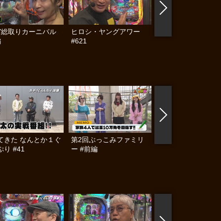
XY総取りカーニバル
ヒロシ・ヤングアワー
ヒロシ・ヤングアワ
編
#621
#620
てきた なんとか１ぐ
第2回ぶっこみファミリ
第2回ぶっこみファ
り #41
ー #前編
ー #後編