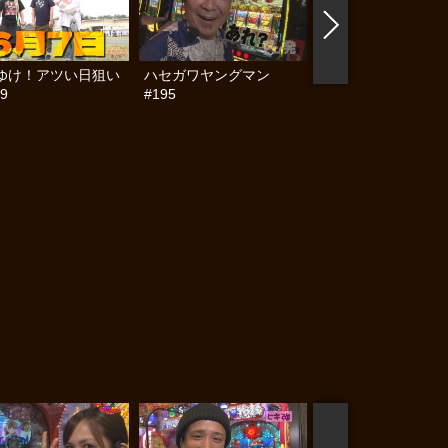
ゆけ！アツい日狙い
ハセガワヤングマン
帰ってきた なんと
9
#195
らんぷり #91