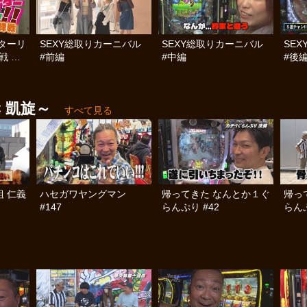
ターリ
SEXY総取りカーニバル
SEXY総取りカーニバル
SE
戦 前
#前編
#中編
#後
 凱旋～
すべて見る
組 仁義
ハセガワヤングマン
帰ってきた なんとか１ぐ
帰っ
#147
らんぷり #42
らんぷ