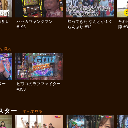
日狙い
ハセガワヤングマン
帰ってきた なんとか１ぐ
それ
#196
らんぷり #92
隊 #3
て見る
ワー
ビワコのラブファイター
#353
スター
すべて見る