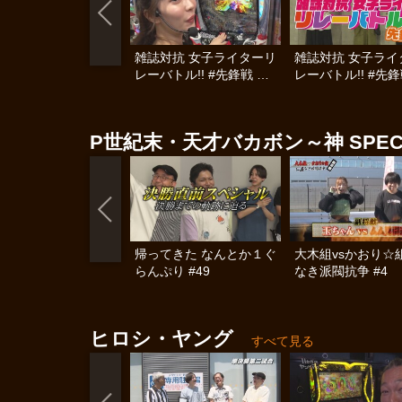
雑誌対抗 女子ライターリ
雑誌対抗 女子ライ
レーバトル!! #先鋒戦 後
レーバトル!! #先鋒
編
編
P世紀末・天才バカボン～神 SPEC
帰ってきた なんとか１ぐ
大木組vsかおり☆
らんぷり #49
なき派閥抗争 #4
ヒロシ・ヤング
すべて見る