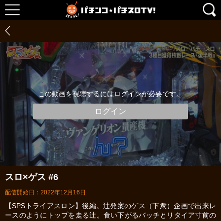
この動画を視聴するにはログインが必要です。
ログイン
スロ×ゲス #6
配信開始日：2022年12月16日
【SPSトライアスロン】後編。辻発案のゲス（下衆）企画で出来レ
ースのようにトップを走る辻。食い下がるバッチとリタイア寸前の