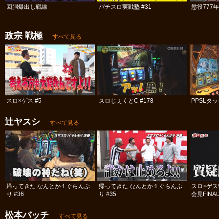
回胴爆出し戦線
パチスロ実戦塾 #31
懲役777年 
政宗 戦極
すべて見る
スロ×ゲス #5
スロじぇくとC #178
PPSLタッ
辻ヤスシ
すべて見る
帰ってきた なんとか１ぐらんぷ
帰ってきた なんとか１ぐらんぷ
スロ×ゲ
り #36
り #35
会見FINA
松本バッチ
すべて見る