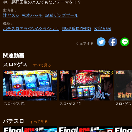
や、起死回生のとんでもないテーマを！？
出演者
辻ヤスシ
松本バッチ
諸積ゲンズブール
機種
パチスロアラジンAクラシック
押忍!番長ZERO
政宗 戦極
シェアする
関連動画
スロ×ゲス
すべて見る
スロ×ゲス #1
スロ×ゲス #2
スロ×ゲス 
パチスロ
すべて見る