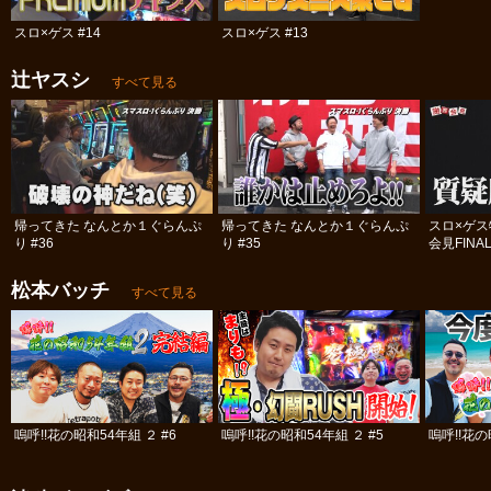
スロ×ゲス #14
スロ×ゲス #13
辻ヤスシ
すべて見る
帰ってきた なんとか１ぐらんぷ
帰ってきた なんとか１ぐらんぷ
スロ×ゲ
り #36
り #35
会見FINA
松本バッチ
すべて見る
嗚呼!!花の昭和54年組 ２ #6
嗚呼!!花の昭和54年組 ２ #5
嗚呼!!花の