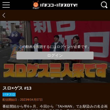
この動画を視聴するにはログインが必要です。
ログイン
スロ×ゲス #13
パチスロ
配信開始日：2023年04月07日
番組開始から早6ヶ月、今回から「TAI×MAN」でお馴染みの名企画