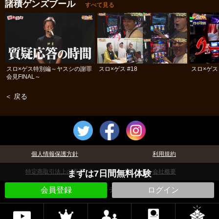
諸積ゲンズブール
すべて見る
スロ×ゲス特別編～ヤスシの謝罪
スロ×ゲス #18
スロ×ゲス 
会見FINAL～
＜ 戻る
個人情報保護方針
利用規約
特定商取引法上の表示
会社概要
まずは7日間無料体験
©パチテレ！
会員登録
ログイン