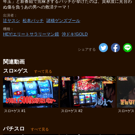
年玉」と新番組で荒稼ぎするバッチが挙げたのは、貢献度に見合わ
ぬ傷を負うあの男への救済テーマ！
出演者
辻ヤスシ
松本バッチ
諸積ゲンズブール
機種
HEY!エリートサラリーマン鏡
沖ドキ!GOLD
シェアする
関連動画
スロ×ゲス
すべて見る
スロ×ゲス #1
スロ×ゲス #2
スロ×ゲス 
パチスロ
すべて見る