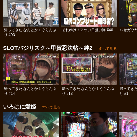
帰ってきた なんとか１ぐらんぷ
それゆけ！アツい日狙い隊 #40
ハセガワヤ
り #93
SLOTバジリスク～甲賀忍法帖～絆2
すべて見る
帰ってきた なんとか１ぐらんぷ
帰ってきた なんとか１ぐらんぷ
帰ってき
り #14
り #13
り #1
いろはに愛姫
すべて見る