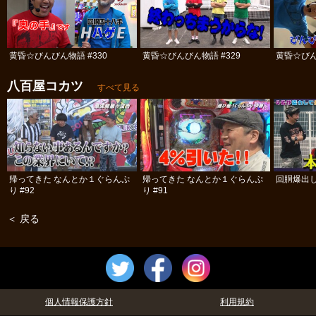
黄昏☆びんびん物語 #330
黄昏☆びんびん物語 #329
黄昏☆びん
八百屋コカツ
すべて見る
帰ってきた なんとか１ぐらんぷ
帰ってきた なんとか１ぐらんぷ
回胴爆出
り #92
り #91
＜ 戻る
個人情報保護方針
利用規約