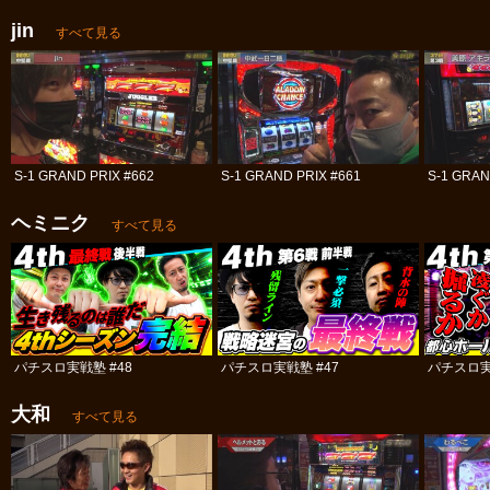
jin
すべて見る
S-1 GRAND PRIX #662
S-1 GRAND PRIX #661
S-1 GRAN
ヘミニク
すべて見る
パチスロ実戦塾 #48
パチスロ実戦塾 #47
パチスロ実
大和
すべて見る