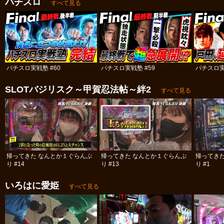
パチスロ
すべて見る
パチスロ実戦塾 #60
パチスロ実戦塾 #59
パチスロ実
SLOTバジリスク～甲賀忍法帖～絆2
すべて見る
帰ってきた なんとか１ぐらんぷ
帰ってきた なんとか１ぐらんぷ
帰ってき
り #14
り #13
り #1
いろはに愛姫
すべて見る