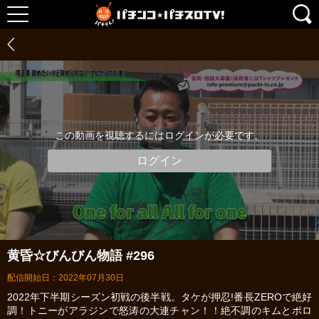
この動画を視聴するにはログインが必要です。
ログイン
黄昏☆びんびん物語 #296
配信開始日：2022年07月30日
2022年下半期シーズン初戦の後半戦。タケが押忍!番長ZEROで絶好
調！トニーがアラジンで怒涛の大連チャン！！絶不調のキムとポロ