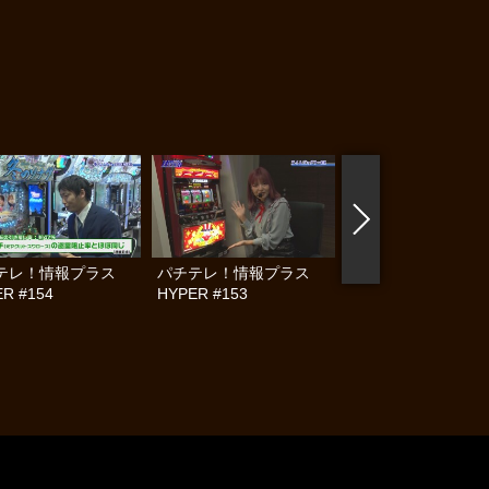
テレ！情報プラス
パチテレ！情報プラス
パチテレ！情報プラ
R #154
HYPER #153
HYPER #152