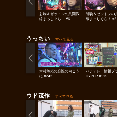
射駒＆ゼットンの共闘戦
射駒＆ゼットンの
線まっしぐら！ #6
線まっしぐら！ #5
うっちい
すべて見る
木村魚拓の窓際の向こう
パチテレ！情報プ
に #242
HYPER #115
ウド茂作
すべて見る