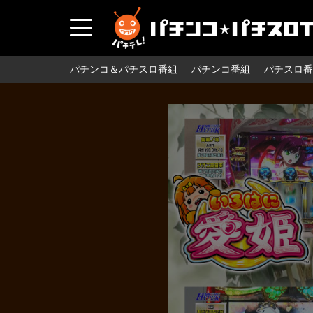
パチンコ＆パチスロ番組
パチンコ番組
パチスロ番