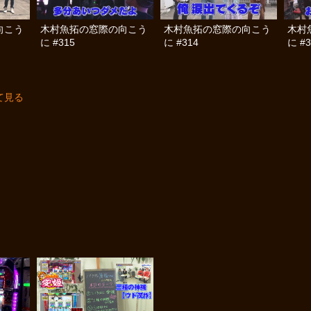
向こう
木村魚拓の窓際の向こう
木村魚拓の窓際の向こう
木村
に #315
に #314
に #3
て見る