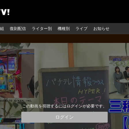
組
復刻配信
ライター別
機種別
ライブ
お知らせ
この動画を視聴するにはログインが必要です。
ログイン