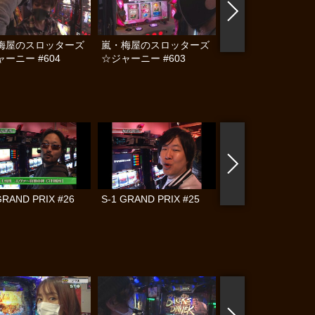
梅屋のスロッターズ
嵐・梅屋のスロッターズ
S-1 GRAND PRIX #
ーニー #604
☆ジャーニー #603
GRAND PRIX #26
S-1 GRAND PRIX #25
ヒロシ・ヤングアワ
#273