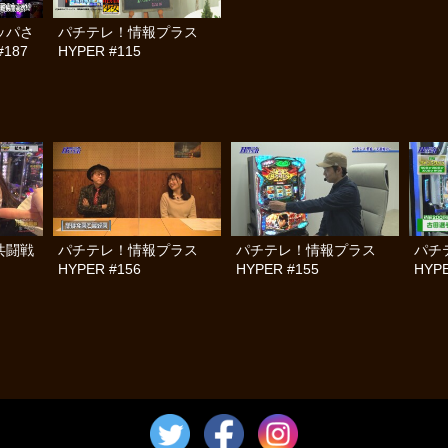
ッパさ
パチテレ！情報プラス
187
HYPER #115
共闘戦
パチテレ！情報プラス
パチテレ！情報プラス
パチ
HYPER #156
HYPER #155
HYPE