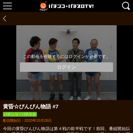
この動画を視聴するにはログインが必要です。
ログイン
黄昏☆びんびん物語 #7
パチンコ・パチスロ
配信開始日：2020年10月26日
今回の黄昏びんびん物語は第４戦の前半戦です！前回、番組開始以