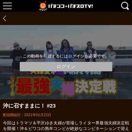
この動画を視聴するにはログインが必要です。
ログイン
沖に召すままに！ #23
配信開始日：2021年01月22日
今回はトラマツ＆平沢ゆき夫婦が登場しライター界最強夫婦決定戦
を開催！沖＆ビワコの熟年コンビが絶妙なコンビネーションで迎え