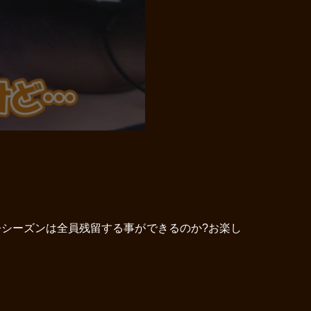
今シーズンは全員残留する事ができるのか?お楽し