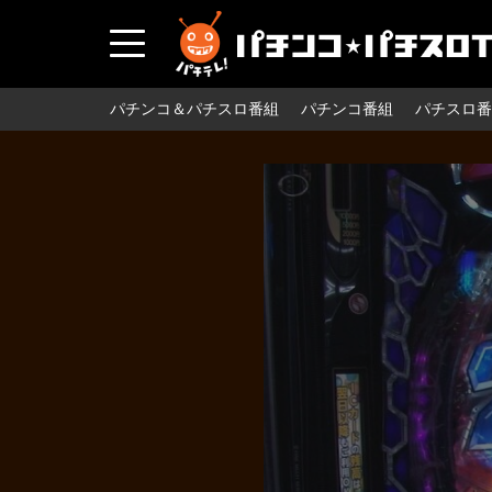
パチンコ＆パチスロ番組
パチンコ番組
パチスロ番