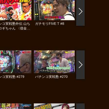
ンコ実戦塾外伝 山ち
ガチモリFIVE T #8
ママパチ #58
ロギちゃん 〈借金返
録〉 #112
コ実戦塾 #279
パチンコ実戦塾 #270
満天アゲ×2カル
ACT2 #7