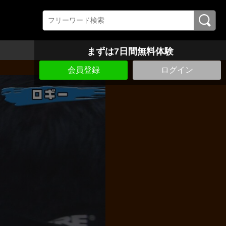
まずは7日間無料体験
会員登録
ログイン