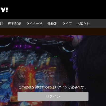
組
復刻配信
ライター別
機種別
ライブ
お知らせ
この動画を視聴するにはログインが必要です。
ログイン