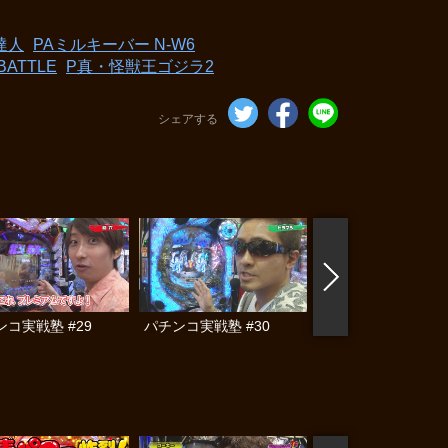
の達人
PAミルキーバー N‐W6
BATTLE
P真・怪獣王ゴジラ2
シェアする
ンコ実戦塾 #29
パチンコ実戦塾 #30
パチンコ実戦塾 #31