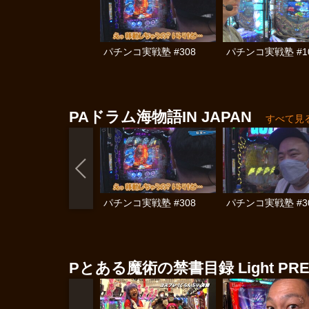
パチンコ実戦塾 #308
パチンコ実戦塾 #1
PAドラム海物語IN JAPAN
すべて見
パチンコ実戦塾 #308
パチンコ実戦塾 #3
Pとある魔術の禁書目録 Light PREMI