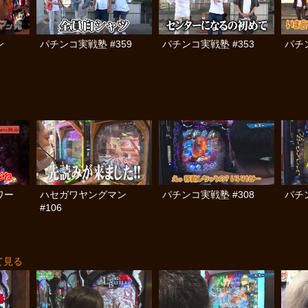
ン
パチンコ実戦塾 #359
パチンコ実戦塾 #353
パチン
ワー
ハセガワヤングマン
パチンコ実戦塾 #308
パチン
#106
て見る