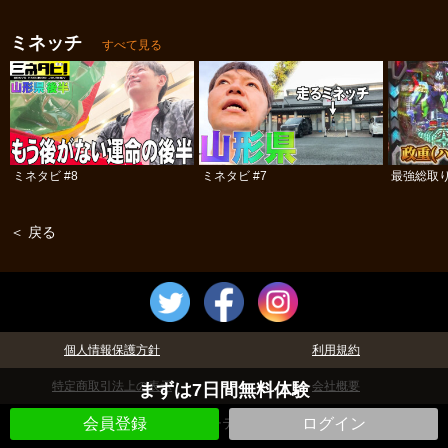
ミネッチ
すべて見る
ミネタビ #8
ミネタビ #7
最強総取り
＜ 戻る
個人情報保護方針
利用規約
特定商取引法上の表示
会社概要
まずは7日間無料体験
©パチテレ！
会員登録
ログイン