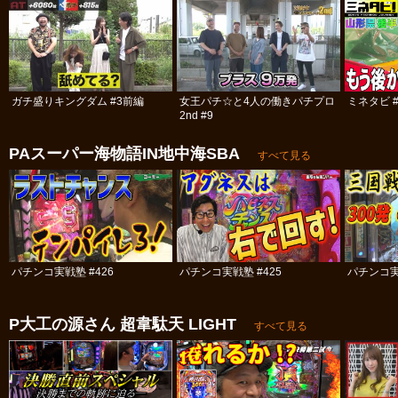
ガチ盛りキングダム #3前編
女王パチ☆と4人の働きパチプロ
ミネタビ #
2nd #9
PAスーパー海物語IN地中海SBA
すべて見る
パチンコ実戦塾 #426
パチンコ実戦塾 #425
パチンコ実
P大工の源さん 超韋駄天 LIGHT
すべて見る