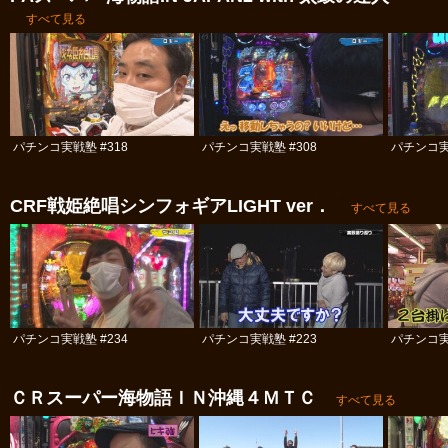
すべて見る
パチンコ実戦塾 #318
パチンコ実戦塾 #308
パチンコ実
CRF戦姫絶唱シンフォギアLIGHT ver．
すべて見る
パチンコ実戦塾 #234
パチンコ実戦塾 #223
パチンコ実
ＣＲスーパー海物語ＩＮ沖縄４ＭＴＣ
すべて見る