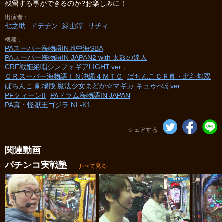
残留する事ができるのか?お楽しみに！
出演者
七之助
ドテチン
緑山淳
サチィ
機種
PAスーパー海物語IN地中海SBA
PAスーパー海物語IN JAPAN2 with 太鼓の達人
CRF戦姫絶唱シンフォギアLIGHT ver．
ＣＲスーパー海物語ＩＮ沖縄４ＭＴＣ
ぱちんこＣＲ真・北斗無双
ぱちんこ 劇場版 魔法少女まどか☆マギカ キュゥべえver.
PFクィーンII
PAドラム海物語IN JAPAN
PA真・怪獣王ゴジラ NL‐K1
シェアする
関連動画
パチンコ実戦塾
すべて見る