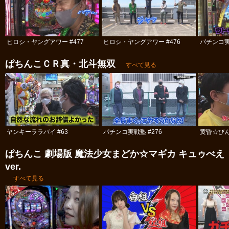
ヒロシ・ヤングアワー #477
ヒロシ・ヤングアワー #476
パチンコ実
ぱちんこＣＲ真・北斗無双
すべて見る
ヤンキーララバイ #63
パチンコ実戦塾 #276
黄昏☆びん
ぱちんこ 劇場版 魔法少女まどか☆マギカ キュゥべえ
ver.
すべて見る