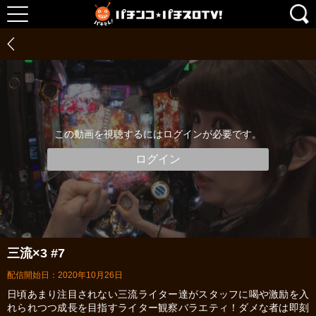
この動画を視聴するにはログインが必要です。
ログイン
三流×3 #7
配信開始日：2020年10月26日
日頃あまり注目されない三流ライター達がスタッフに喝や激励を入
れられつつ成長を目指すライター観察バラエティ！ダメな者は即刻