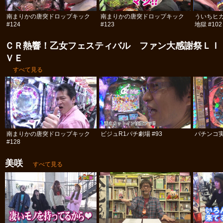
南まりかの唐突ドロップキック
南まりかの唐突ドロップキック
ういちヒ
#124
#123
地獄 #102
ＣＲ熱響！乙女フェスティバル ファン大感謝祭ＬＩ
ＶＥ
すべて見る
南まりかの唐突ドロップキック
ビジュR1パチ劇場 #93
パチンコ実
#128
美咲
すべて見る