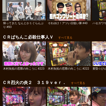
帰ってきた なんとか１ぐらんぷ
それゆけ！アツい日狙い隊 #40
ハセガワヤ
り #93
ＣＲぱちんこ必殺仕事人Ｖ
すべて見る
木村魚拓の窓際の向こうに #223
木村魚拓の窓際の向こうに #222
黄昏☆びん
ＣＲ烈火の炎２ ３１９ｖｅｒ．
すべて見る