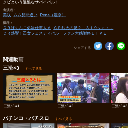
クビという過酷なサバイバル！
出演者
美咲
ムム見間違い
Rena（麗奈）
機種
ＣＲぱちんこ必殺仕事人Ｖ
ＣＲ烈火の炎２ ３１９ｖｅｒ．
ＣＲ熱響！乙女フェスティバル ファン大感謝祭ＬＩＶＥ
シェアする
関連動画
三流×3
すべて見る
三流×3 #1
三流×3 #2
三流×3 #3
パチンコ・パチスロ
すべて見る