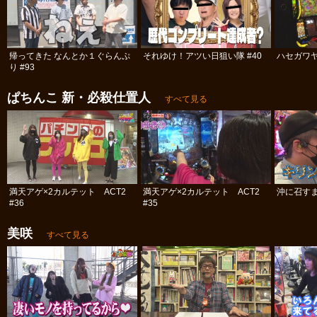
帰ってきた なんとか１ぐらんぷ
それゆけ！アツい日狙い隊 #40
ハセガワヤ
り #93
ぱちんこ 新・必殺仕置人
すべて見る
満天アゲ×2カルテット ACT2
満天アゲ×2カルテット ACT2
沖に召すま
#36
#35
美咲
すべて見る