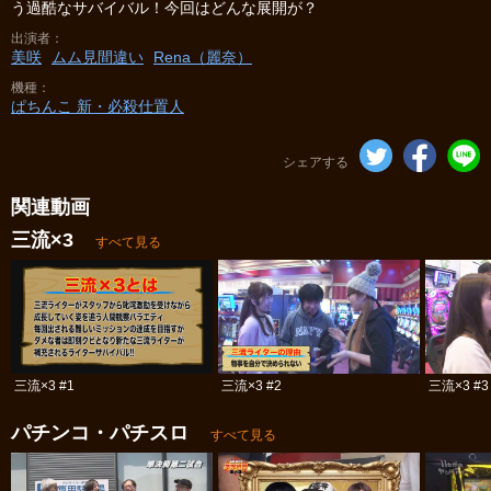
う過酷なサバイバル！今回はどんな展開が？
出演者
美咲
ムム見間違い
Rena（麗奈）
機種
ぱちんこ 新・必殺仕置人
シェアする
関連動画
三流×3
すべて見る
三流×3 #1
三流×3 #2
三流×3 #3
パチンコ・パチスロ
すべて見る