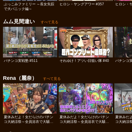
ぶっこみファミリー ～長女失踪
ヒロシ・ヤングアワー #357
ヒロシ・ヤ
で大パニック編～
ムム見間違い
すべて見る
パチンコ実戦塾 #511
それゆけ！アツい日狙い隊 #40
パチンコ実
Rena（麗奈）
すべて見る
夏休みだよ！女だらけのパチン
夏休みだよ！女だらけのパチン
夏休みだ
コ大納涼祭～全員浴衣で大騒ぎ
コ大納涼祭～全員浴衣で大騒ぎ
コ大納涼
SP～ #後編
SP～ #中編
SP～ #前