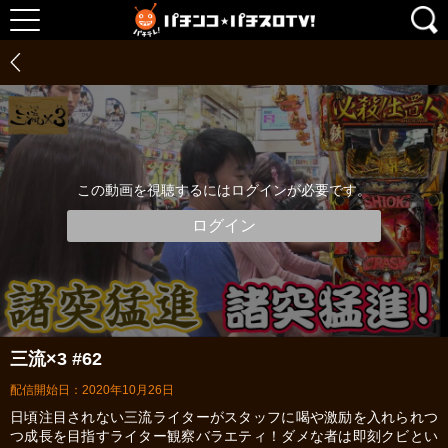
この動画を視聴するにはログインが必要です。
ログイン
三流×3 #62
配信開始日：2020年10月26日
日頃注目されない三流ライターがスタッフに喝や激励を入れられつ
つ成長を目指すライター観察バラエティ！ダメな者は即刻クビとい