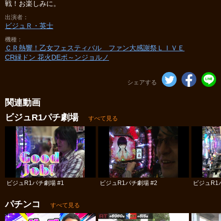
戦！お楽しみに。
出演者
ビジュＲ・英士
機種
ＣＲ熱響！乙女フェスティバル ファン大感謝祭ＬＩＶＥ
CR緑ドン 花火DEボ～ンジョルノ
シェアする
関連動画
ビジュR1パチ劇場
すべて見る
ビジュR1パチ劇場 #1
ビジュR1パチ劇場 #2
ビジュR1
パチンコ
すべて見る