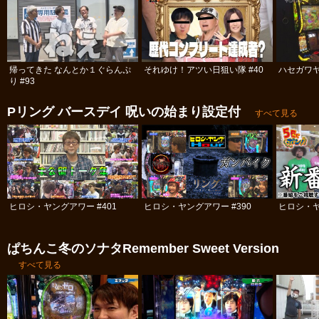
帰ってきた なんとか１ぐらんぷ
それゆけ！アツい日狙い隊 #40
ハセガワヤ
り #93
Pリング バースデイ 呪いの始まり設定付
すべて見る
ヒロシ・ヤングアワー #401
ヒロシ・ヤングアワー #390
ヒロシ・ヤ
ぱちんこ冬のソナタRemember Sweet Version
すべて見る