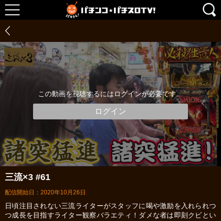
この動画を視聴するにはログインが必要です。
ログイン
三流×3 #61
配信開始日：2020年10月26日
日頃注目されない三流ライターがスタッフに喝や激励を入れられつ
つ成長を目指すライター観察バラエティ！ダメな者は即刻クビとい