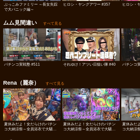
ぶっこみファミリー ～長女失踪
ヒロシ・ヤングアワー #357
ヒロシ・ヤ
で大パニック編～
ムム見間違い
すべて見る
パチンコ実戦塾 #511
それゆけ！アツい日狙い隊 #40
パチンコ実
Rena（麗奈）
すべて見る
夏休みだよ！女だらけのパチン
夏休みだよ！女だらけのパチン
夏休みだ
コ大納涼祭～全員浴衣で大騒ぎ
コ大納涼祭～全員浴衣で大騒ぎ
コ大納涼
SP～ #後編
SP～ #中編
SP～ #前