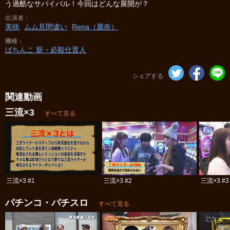
う過酷なサバイバル！今回はどんな展開が？
出演者
美咲
ムム見間違い
Rena（麗奈）
機種
ぱちんこ 新・必殺仕置人
シェアする
関連動画
三流×3
すべて見る
三流×3 #1
三流×3 #2
三流×3 #3
パチンコ・パチスロ
すべて見る