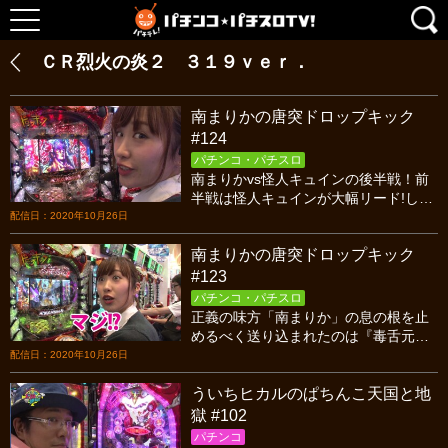
ＣＲ烈火の炎２ ３１９ｖｅｒ．
南まりかの唐突ドロップキック
#124
パチンコ・パチスロ
南まりかvs怪人キュインの後半戦！前
半戦は怪人キュインが大幅リード!しか
し、まりかは現在ST中!果たして、この
配信日：2020年10月26日
ST中で連チャンし怪人を倒す事が出来
南まりかの唐突ドロップキック
るのか!?
#123
パチンコ・パチスロ
正義の味方「南まりか」の息の根を止
めるべく送り込まれたのは『毒舌元キ
ャバ嬢』の異名を持つ強敵怪人だ！果
配信日：2020年10月26日
たして、まりかは世界平和を守る事が
ういちヒカルのぱちんこ天国と地
できるのか！？
獄 #102
パチンコ