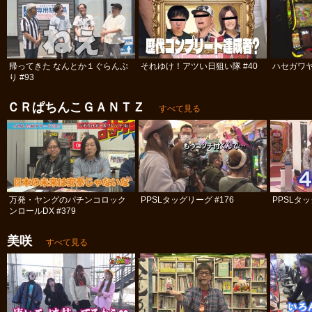
帰ってきた なんとか１ぐらんぷ
それゆけ！アツい日狙い隊 #40
ハセガワヤ
り #93
ＣＲぱちんこＧＡＮＴＺ
すべて見る
万発・ヤングのパチンコロック
PPSLタッグリーグ #176
PPSLタッ
ンロールDX #379
美咲
すべて見る