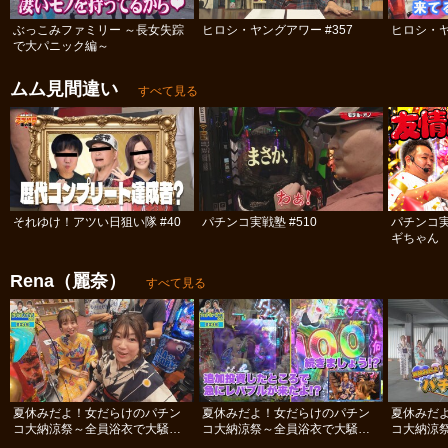
ぶっこみファミリー ～長女失踪
ヒロシ・ヤングアワー #357
ヒロシ・ヤ
で大パニック編～
ムム見間違い
すべて見る
それゆけ！アツい日狙い隊 #40
パチンコ実戦塾 #510
パチンコ
ギちゃん 
#112
Rena（麗奈）
すべて見る
夏休みだよ！女だらけのパチン
夏休みだよ！女だらけのパチン
夏休みだ
コ大納涼祭～全員浴衣で大騒ぎ
コ大納涼祭～全員浴衣で大騒ぎ
コ大納涼
SP～ #後編
SP～ #中編
SP～ #前