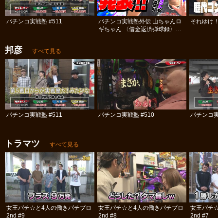
パチンコ実戦塾 #511
パチンコ実戦塾外伝 山ちゃんロ
それゆけ！
ギちゃん 〈借金返済弾球録〉
#113
邦彦
すべて見る
パチンコ実戦塾 #511
パチンコ実戦塾 #510
パチンコ実
トラマツ
すべて見る
女王パチ☆と4人の働きパチプロ
女王パチ☆と4人の働きパチプロ
女王パチ
2nd #9
2nd #8
2nd #7