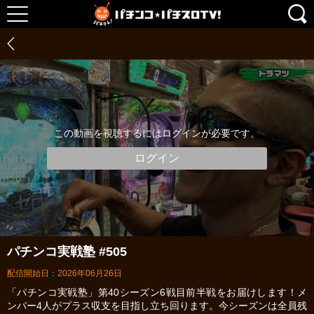
この動画を視聴するにはログインが必要です。
ログイン
パチンコ実戦塾 #505
配信開始日：2026年06月26日
「パチンコ実戦塾」第40シーズン6戦目前半戦をお届けします！メ
ンバー4人がプラス収支を目指し立ち回ります。今シーズンは全員残