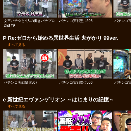
女王パチ☆と4人の働きパチプロ
パチンコ実戦塾 #508
パチンコ実
2nd #9
P Re:ゼロから始める異世界生活 鬼がかり 99ver.
すべて見る
パチンコ実戦塾 #507
パチンコ実戦塾 #506
パチンコ実
e 新世紀エヴァンゲリオン ～はじまりの記憶～
すべて見る