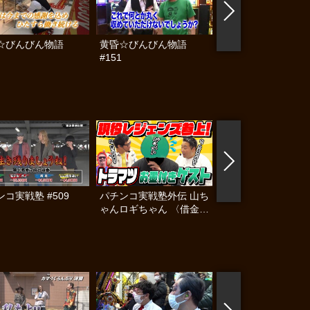
☆びんびん物語
黄昏☆びんびん物語
三流×3 #66
#151
コ実戦塾 #509
パチンコ実戦塾外伝 山ち
ガチモリFIVE T #7
ゃんロギちゃん 〈借金返
済弾球録〉 #111