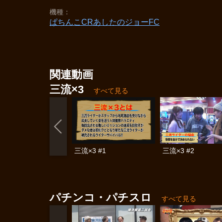
機種
ぱちんこCRあしたのジョーFC
関連動画
三流×3
すべて見る
三流×3 #1
三流×3 #2
パチンコ・パチスロ
すべて見る