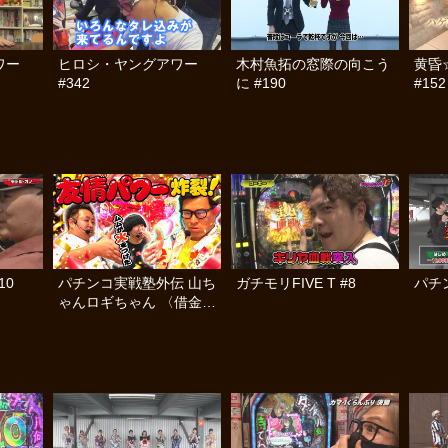
ワー
ヒロシ・ヤングアワー
木村魚拓の窓際の向こう
黄昏
#342
に #190
#152
10
パチンコ実戦塾外伝 山ち
ガチモリFIVE T #8
パチン
ゃんロギちゃん 〈借金返
済弾球録〉 #112