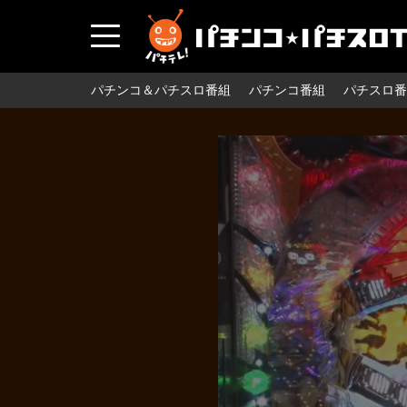
パチンコ＆パチスロ番組
パチンコ番組
パチスロ番