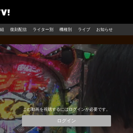
組
復刻配信
ライター別
機種別
ライブ
お知らせ
この動画を視聴するにはログインが必要です。
ログイン