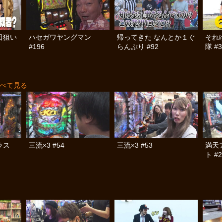
日狙い
ハセガワヤングマン
帰ってきた なんとか１ぐ
それ
#196
らんぷり #92
隊 #3
べて見る
ラス
三流×3 #54
三流×3 #53
満天
ト #2