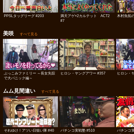
PPSLタッグリーグ #203
満天アゲ×2カルテット ACT2
木村魚拓の
#7
美咲
すべて見る
ぶっこみファミリー ～長女失踪
ヒロシ・ヤングアワー #357
ヒロシ・ヤ
で大パニック編～
ムム見間違い
すべて見る
それゆけ！アツい日狙い隊 #40
パチンコ実戦塾 #510
パチンコ