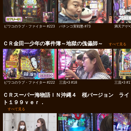
ビワコのラブ・ファイター #223
パチンコ実戦塾 #73
満天アゲ×
ＣＲ金田一少年の事件簿～地獄の傀儡師～
すべて見る
ビワコのラブ・ファイター #222
三流×3 #18
三流×3 #1
ＣＲスーパー海物語ＩＮ沖縄４ 桜バージョン ライ
ト１９９ｖｅｒ．
すべて見る