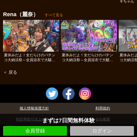
ギちゃん 
#112
Rena（麗奈）
すべて見る
夏休みだよ！女だらけのパチン
夏休みだよ！女だらけのパチン
夏休みだ
コ大納涼祭～全員浴衣で大騒ぎ
コ大納涼祭～全員浴衣で大騒ぎ
コ大納涼
SP～ #後編
SP～ #中編
SP～ #前
＜ 戻る
個人情報保護方針
利用規約
特定商取引法上の表示
会社概要
まずは7日間無料体験
©パチテレ！
会員登録
ログイン