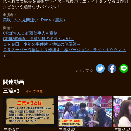
れられつつ成長を目指すライター観察バラエティ！ダメな者は即刻
クビという過酷なサバイバル！
出演者
美咲
ムム見間違い
Rena（麗奈）
機種
CRぱちんこ必殺仕事人V 豪剣
CR麻雀物語～役満乱舞のドラム大戦～
ＣＲ金田一少年の事件簿～地獄の傀儡師～
ＣＲスーパー海物語ＩＮ沖縄４ 桜バージョン ライト１９９ｖｅ
ｒ．
シェアする
関連動画
三流×3
すべて見る
三流×3 #1
三流×3 #2
三流×3 #3