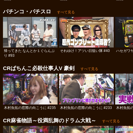
パチンコ・パチスロ
すべて見る
帰ってきた なんとか１ぐらんぷ
それゆけ！アツい日狙い隊 #40
ハセガワヤ
り #93
CRぱちんこ必殺仕事人V 豪剣
すべて見る
木村魚拓の窓際の向こうに #235
木村魚拓の窓際の向こうに #233
木村魚拓の
CR麻雀物語～役満乱舞のドラム大戦～
すべて見る